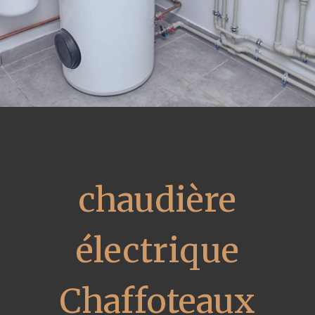
chaudière
électrique
Chaffoteaux