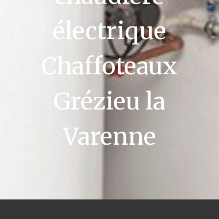
électrique
Chaffoteaux
Grézieu la
Varenne