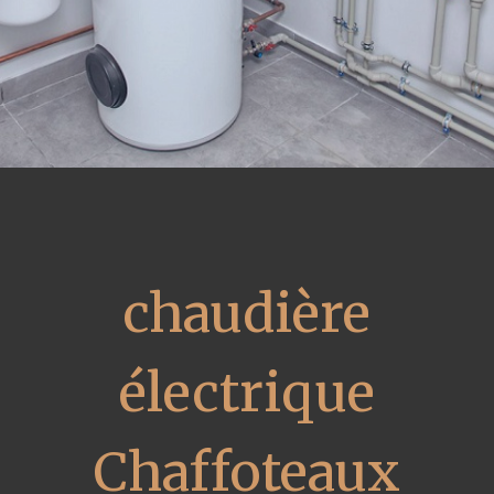
chaudière
électrique
Chaffoteaux