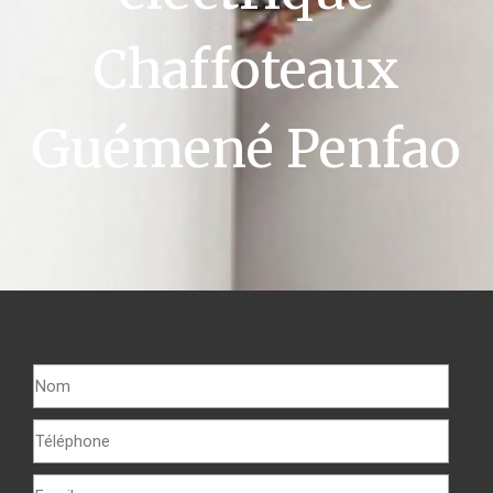
Chaffoteaux
Guémené Penfao