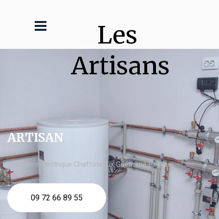
Les 
Artisans
ARTISAN
chaudière électrique Chaffoteaux Guémené Penfao
09 72 66 89 55