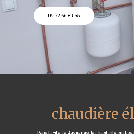
09 72 66 89 55
chaudière é
Dans la ville de
Guénange
, les habitants ont bes