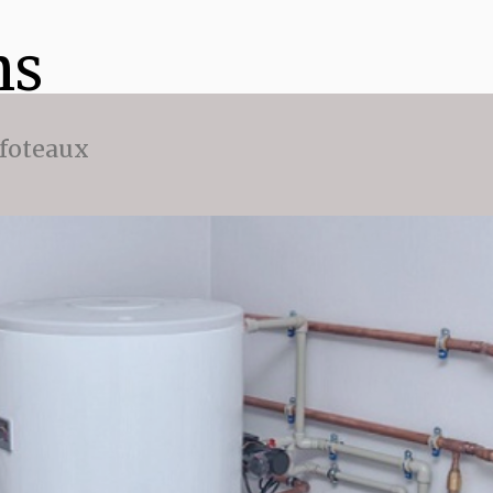
ns
ffoteaux