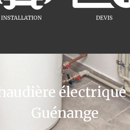
INSTALLATION
DEVIS
udière électrique
Guénange