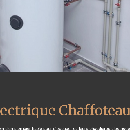
lectrique Chaffotea
oin d'un plombier fiable pour s'occuper de leurs chaudières électriqu