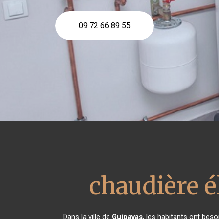
09 72 66 89 55
chaudière é
Dans la ville de
Guipavas
, les habitants ont beso