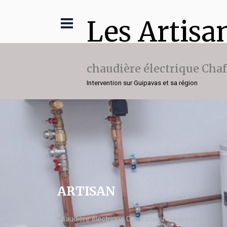
Les Artisa
chaudière électrique Cha
Intervention sur Guipavas et sa région
ARTISAN
chaudière électrique Chaffoteaux Guipavas