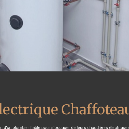
lectrique Chaffotea
in d'un plombier fiable pour s'occuper de leurs chaudières électriqu