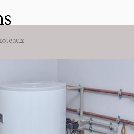
ns
ffoteaux