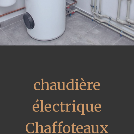
chaudière
électrique
Chaffoteaux