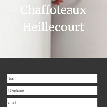
Chaffoteaux
Heillecourt