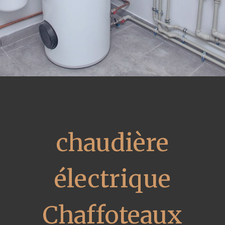
chaudière
électrique
Chaffoteaux