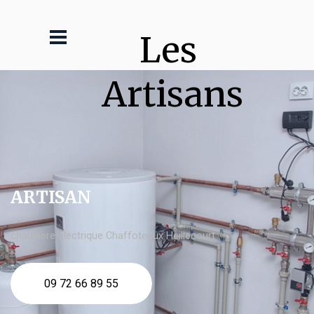
Les 
Artisans
ARTISAN
chaudière électrique Chaffoteaux Heillecourt
09 72 66 89 55