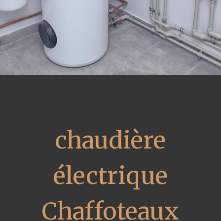
chaudière
électrique
Chaffoteaux