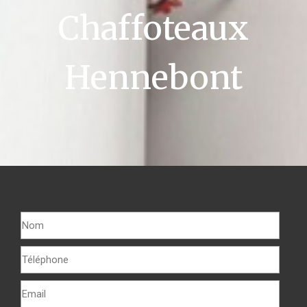
Chaffoteaux
Hennebont