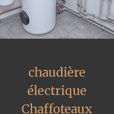
chaudière
électrique
Chaffoteaux