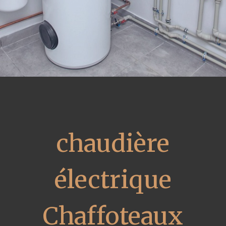
chaudière
électrique
Chaffoteaux