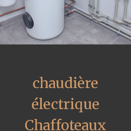
chaudière
électrique
Chaffoteaux