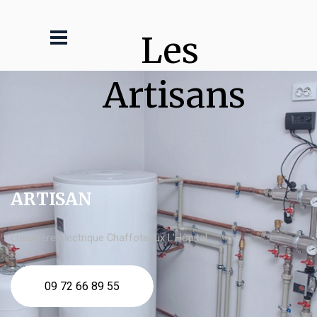
Les 
Artisans
ARTISAN
chaudière électrique Chaffoteaux L'Hôpital
09 72 66 89 55