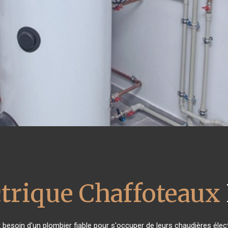
ctrique Chaffoteaux
nt besoin d'un plombier fiable pour s'occuper de leurs chaudières éle