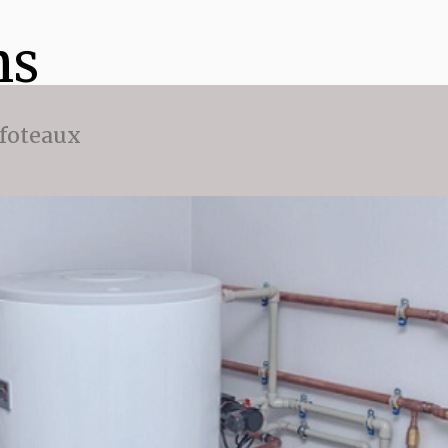
ns
ffoteaux