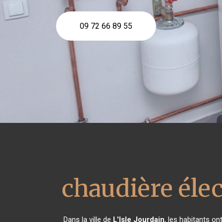
09 72 66 89 55
chaudière éle
Dans la ville de
L'Isle Jourdain
, les habitants o