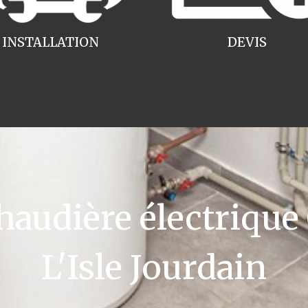
INSTALLATION
DEVIS
udière électrique
L'Isle Jourdain