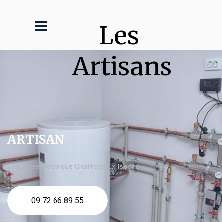
Les 
Artisans
ARTISAN
chaudière électrique Chaffoteaux Issoire
09 72 66 89 55