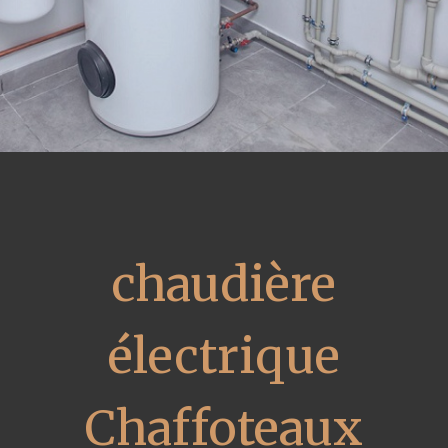
chaudière
électrique
Chaffoteaux