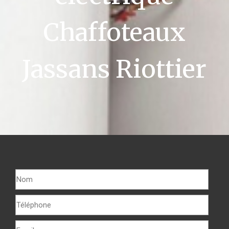
Chaffoteaux
Jassans Riottier