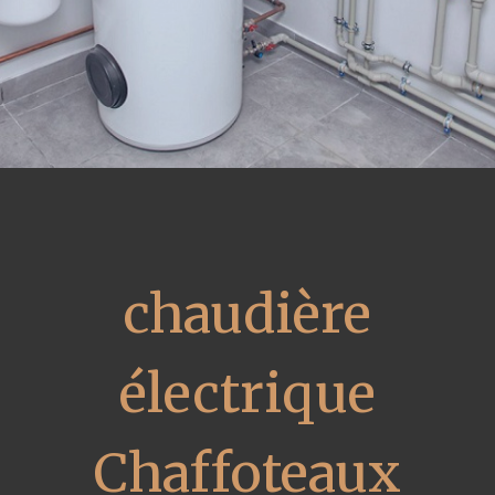
chaudière
électrique
Chaffoteaux