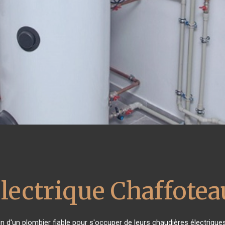
électrique Chaffote
in d'un plombier fiable pour s'occuper de leurs chaudières électriqu