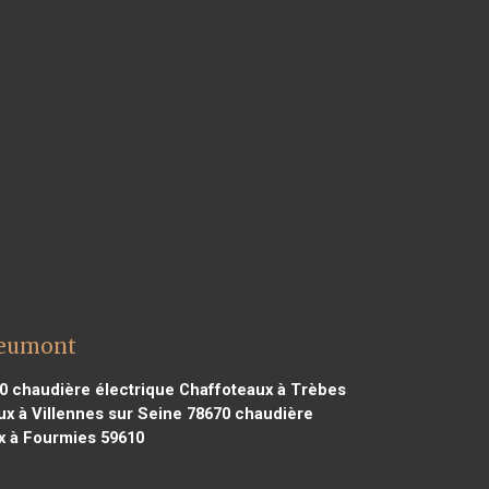
Jeumont
0
chaudière électrique Chaffoteaux à Trèbes
x à Villennes sur Seine 78670
chaudière
x à Fourmies 59610