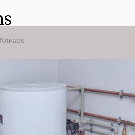
ns
ffoteaux