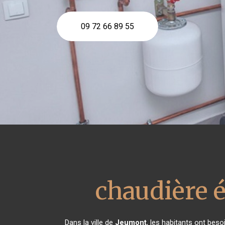
09 72 66 89 55
chaudière 
Dans la ville de
Jeumont
, les habitants ont beso