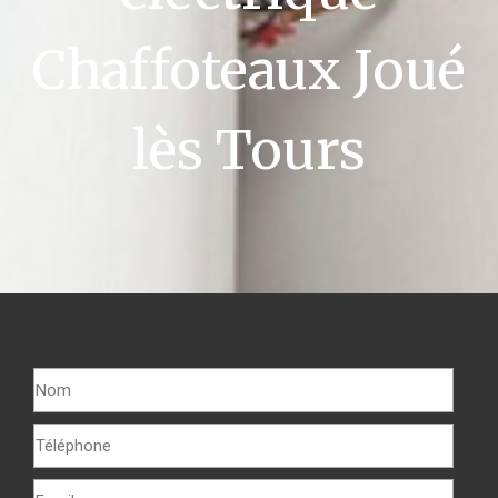
Chaffoteaux Joué
lès Tours