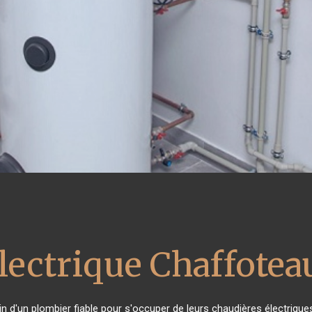
lectrique Chaffotea
oin d'un plombier fiable pour s'occuper de leurs chaudières électriqu