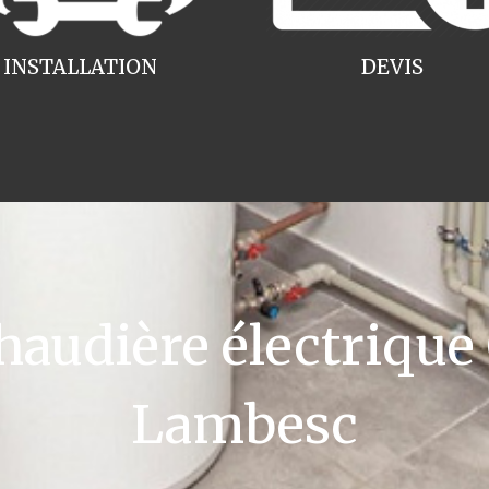
INSTALLATION
DEVIS
udière électrique
Lambesc