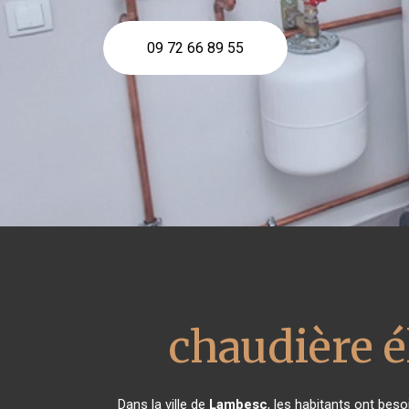
09 72 66 89 55
chaudière é
Dans la ville de
Lambesc
, les habitants ont bes