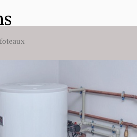
ns
ffoteaux