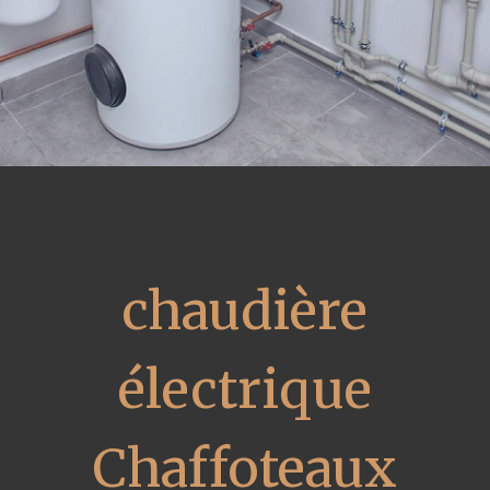
chaudière
électrique
Chaffoteaux