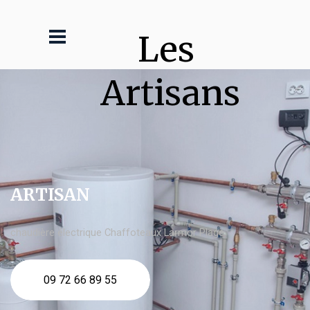
Les 
Artisans
ARTISAN
chaudière électrique Chaffoteaux Larmor Plage
09 72 66 89 55