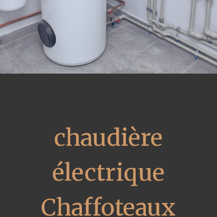
chaudière
électrique
Chaffoteaux