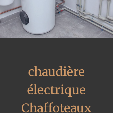
chaudière
électrique
Chaffoteaux