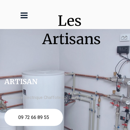
Les 
Artisans
ARTISAN
chaudière électrique Chaffoteaux Launaguet
09 72 66 89 55