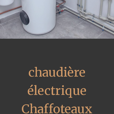
chaudière
électrique
Chaffoteaux