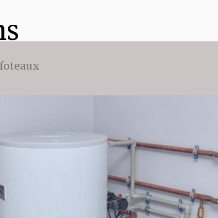
ns
ffoteaux