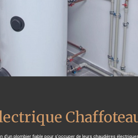
lectrique Chaffotea
in d'un plombier fiable pour s'occuper de leurs chaudières électriqu