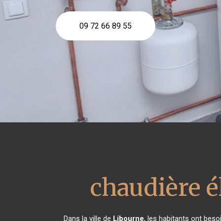
09 72 66 89 55
chaudière é
Dans la ville de
Libourne
, les habitants ont beso