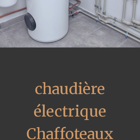
chaudière
électrique
Chaffoteaux