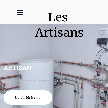
Les 
Artisans
ARTISAN
chaudière électrique Chaffoteaux Lisieux
09 72 66 89 55