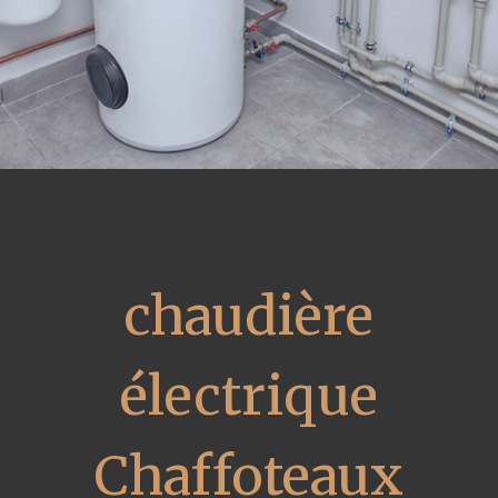
chaudière
électrique
Chaffoteaux