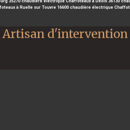
ourg 35270
chaudière électrique Chaffoteaux à Déols 36130
chau
foteaux à Ruelle sur Touvre 16600
chaudière électrique Chaffo
Artisan d'intervention