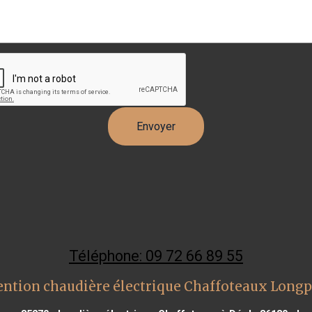
Téléphone: 09 72 66 89 55
ention chaudière électrique Chaffoteaux Longp