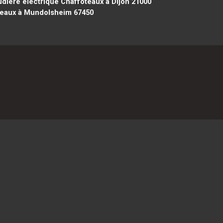
dière électrique Chaffoteaux à Dijon 21000
teaux à Mundolsheim 67450