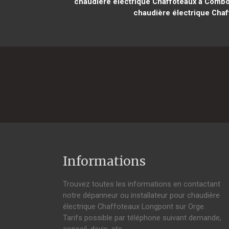
chaudière électrique Chaffoteaux à Comb
chaudière électrique Chaf
Informations
Trouvez toutes les informations en contactant
notre dépanneur ou installateur pour chaudière
électrique Chaffoteaux Longpont sur Orge.
Tarifs possible par téléphone suivant demande,
conseil, devis, etc.