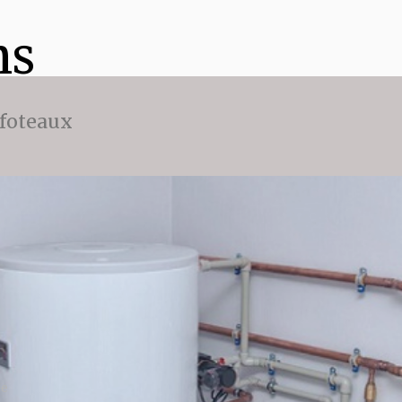
ns
ffoteaux
ge