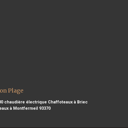
oon Plage
30
chaudière électrique Chaffoteaux à Briec
eaux à Montfermeil 93370