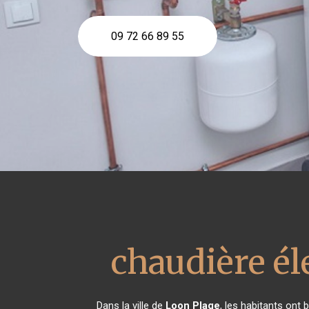
09 72 66 89 55
chaudière él
Dans la ville de
Loon Plage
, les habitants ont