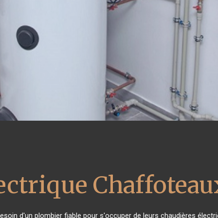
ectrique Chaffoteau
 besoin d'un plombier fiable pour s'occuper de leurs chaudières élect