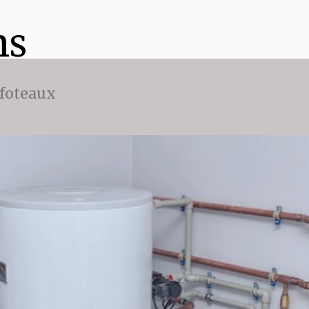
ns
ffoteaux