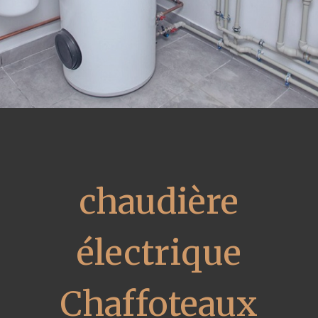
chaudière
électrique
Chaffoteaux