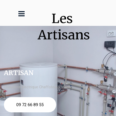
Les 
Artisans
ARTISAN
chaudière électrique Chaffoteaux Mably
09 72 66 89 55