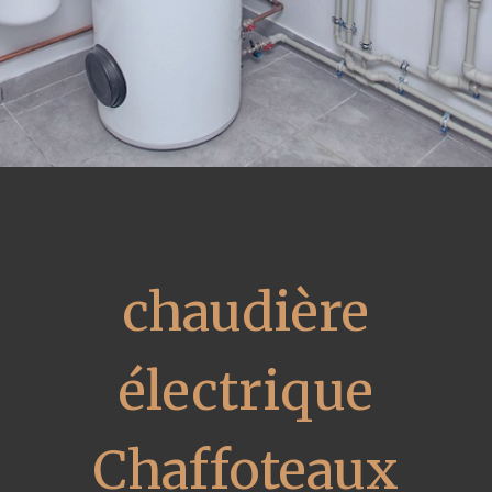
chaudière
électrique
Chaffoteaux