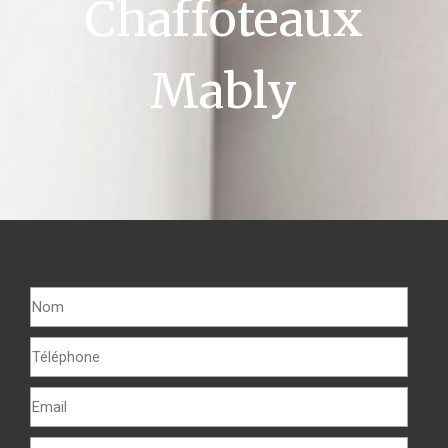
Chaffoteaux
Mably