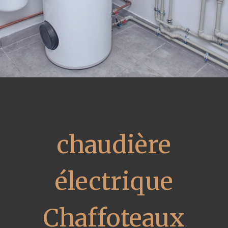
chaudière
électrique
Chaffoteaux