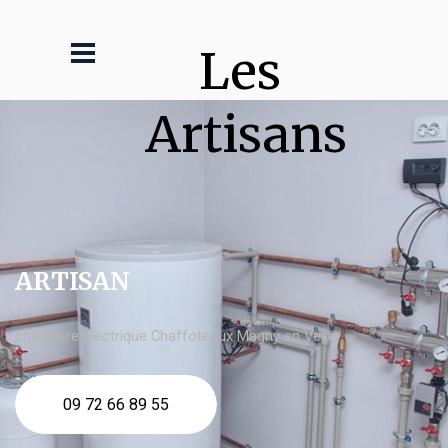
Les 
Artisans
ARTISAN
chaudière électrique Chaffoteaux Magny en Vexin
09 72 66 89 55