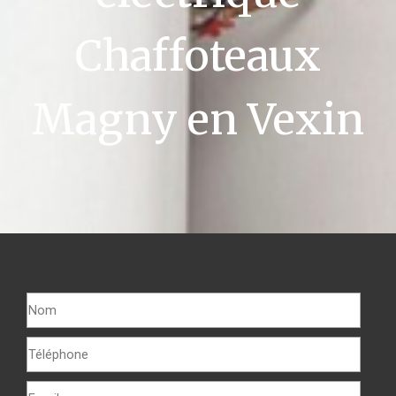
Chaffoteaux
Magny en Vexin