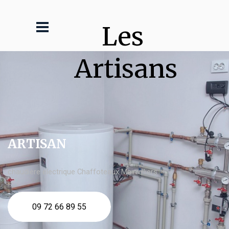
Les 
Artisans
ARTISAN
chaudière électrique Chaffoteaux Mainvilliers
09 72 66 89 55