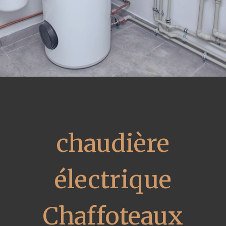
chaudière
électrique
Chaffoteaux