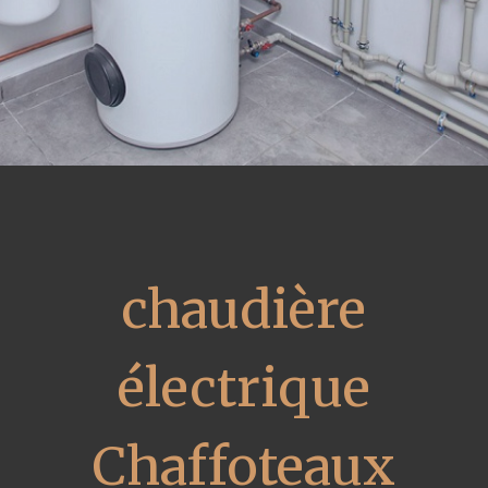
chaudière
électrique
Chaffoteaux