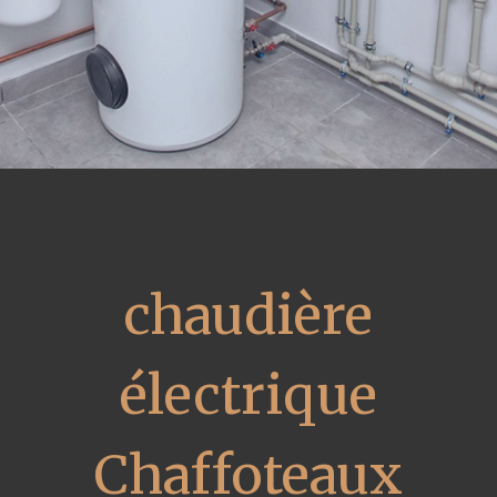
chaudière
électrique
Chaffoteaux