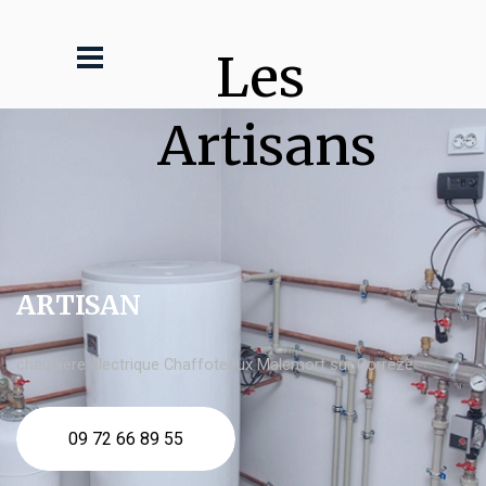
Les 
Artisans
ARTISAN
chaudière électrique Chaffoteaux Malemort sur Corrèze
09 72 66 89 55