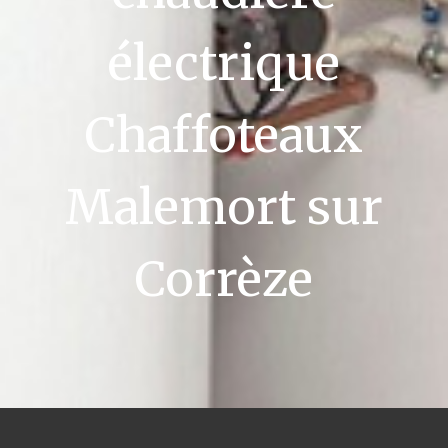
électrique
Chaffoteaux
Malemort sur
Corrèze