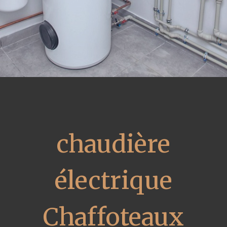
chaudière
électrique
Chaffoteaux