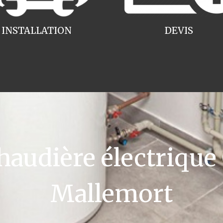
INSTALLATION
DEVIS
udière électrique
Mallemort