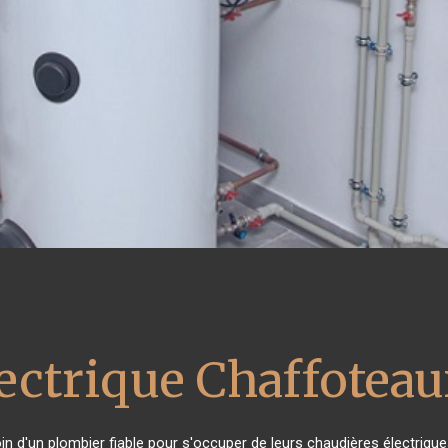
lectrique Chaffotea
oin d'un plombier fiable pour s'occuper de leurs chaudières électriqu