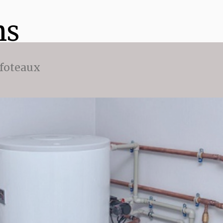
ns
ffoteaux