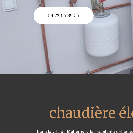
09 72 66 89 55
chaudière é
Dans la ville de
Mallemort
, les habitants ont bes