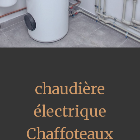
chaudière
électrique
Chaffoteaux