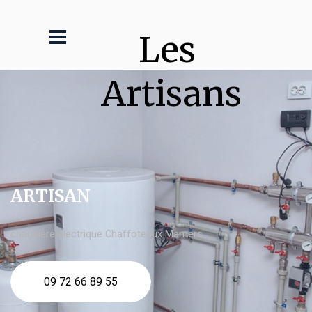
Les 
Artisans
ARTISAN
chaudière électrique Chaffoteaux Mamers
09 72 66 89 55