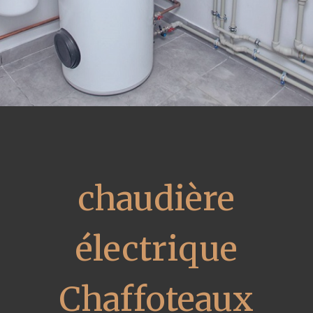
chaudière
électrique
Chaffoteaux