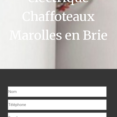
Chaffoteaux
Marolles en Brie