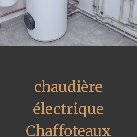
chaudière
électrique
Chaffoteaux