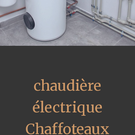
chaudière
électrique
Chaffoteaux