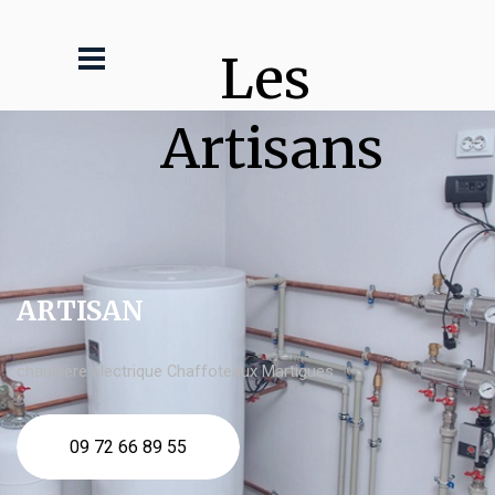
Les 
Artisans
ARTISAN
chaudière électrique Chaffoteaux Martigues
09 72 66 89 55