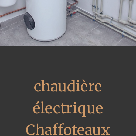
chaudière
électrique
Chaffoteaux