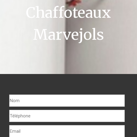
Chaffoteaux
Marvejols