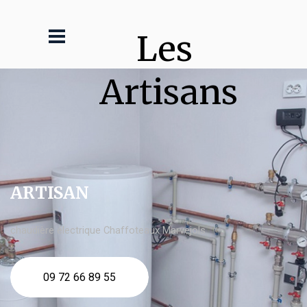
Les 
Artisans
ARTISAN
chaudière électrique Chaffoteaux Marvejols
09 72 66 89 55