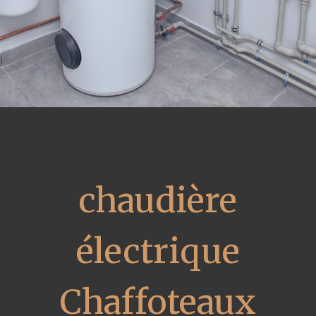
chaudière
électrique
Chaffoteaux