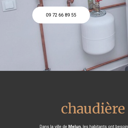
09 72 66 89 55
chaudière
Dans la ville de
Melun
, les habitants ont besoi