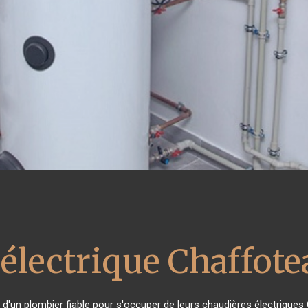
 électrique Chaffot
n d'un plombier fiable pour s'occuper de leurs chaudières électriques