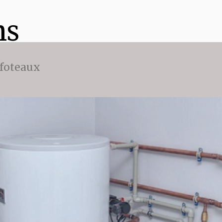
ns
ffoteaux