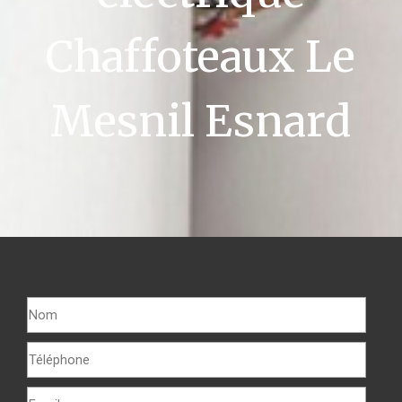
Chaffoteaux Le
Mesnil Esnard