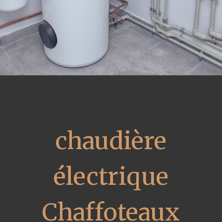
chaudière
électrique
Chaffoteaux