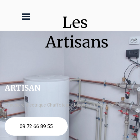
Les 
Artisans
ARTISAN
chaudière électrique Chaffoteaux Meulan en Yvelines
09 72 66 89 55