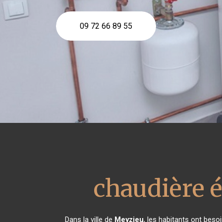
09 72 66 89 55
chaudière é
Dans la ville de
Meyzieu
, les habitants ont beso