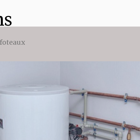
ns
ffoteaux