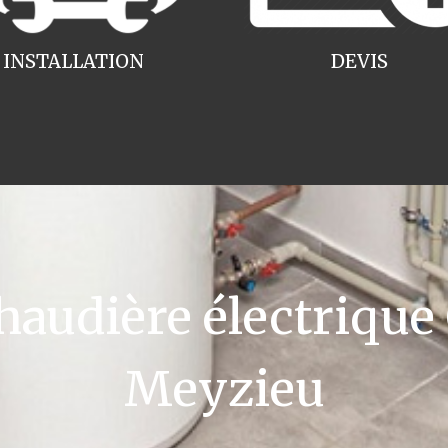
INSTALLATION
DEVIS
udière électrique
Meyzieu