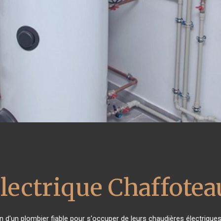
lectrique Chaffote
in d'un plombier fiable pour s'occuper de leurs chaudières électrique