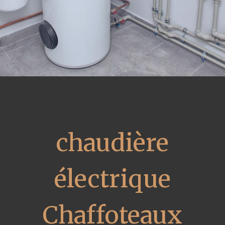
chaudière
électrique
Chaffoteaux