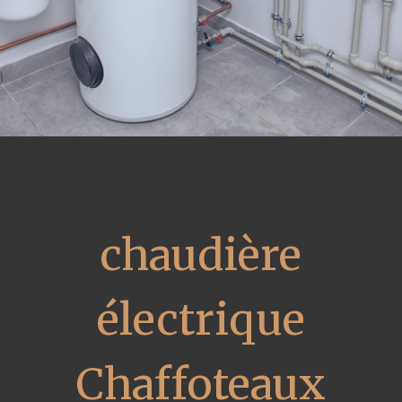
chaudière
électrique
Chaffoteaux