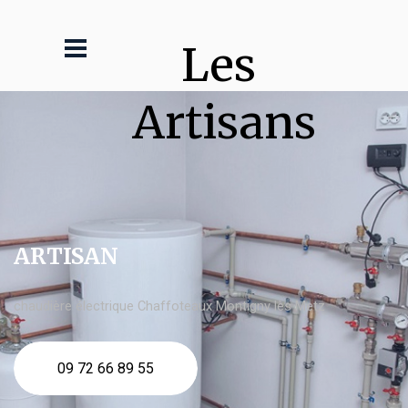
Les 
Artisans
ARTISAN
chaudière électrique Chaffoteaux Montigny lès Metz
09 72 66 89 55