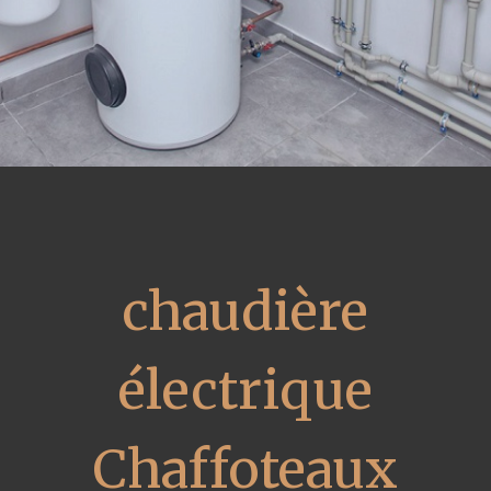
chaudière
électrique
Chaffoteaux