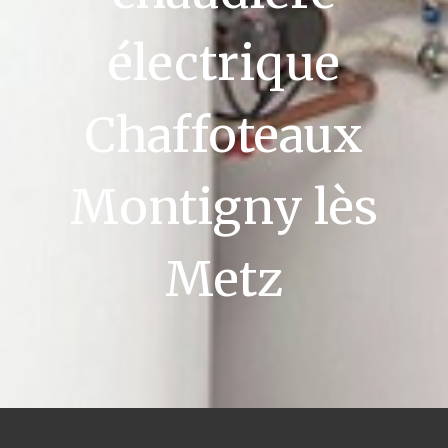
électrique
Chaffoteaux
Montigny lès
Metz