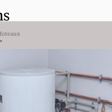
ns
ffoteaux
on
agne