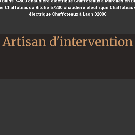
s Bains 74500
chaudière électrique Chaffoteaux à Marolles en B
e Chaffoteaux à Bitche 57230
chaudière électrique Chaffoteaux 
électrique Chaffoteaux à Laon 02000
Artisan d'intervention