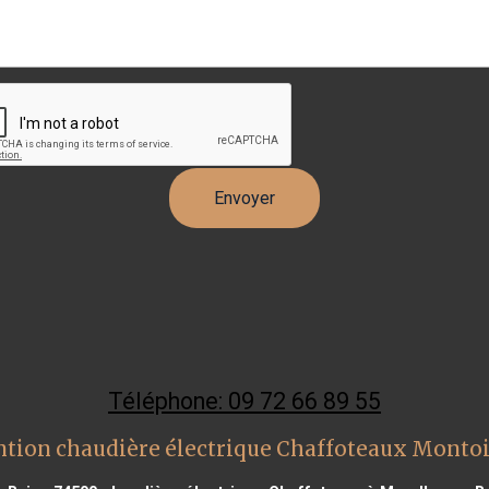
Téléphone: 09 72 66 89 55
ntion chaudière électrique Chaffoteaux Montoi