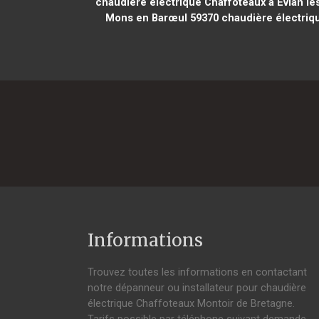
chaudière électrique Chaffoteaux à Évian le
Mons en Barœul 59370
chaudière électriqu
Informations
Trouvez toutes les informations en contactant
notre dépanneur ou installateur pour chaudière
électrique Chaffoteaux Montoir de Bretagne.
Tarifs possible par téléphone suivant demande,