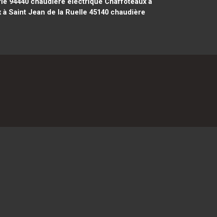
rie 94440
chaudière électrique Chaffoteaux à
à Saint Jean de la Ruelle 45140
chaudière