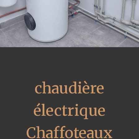
chaudière
électrique
Chaffoteaux