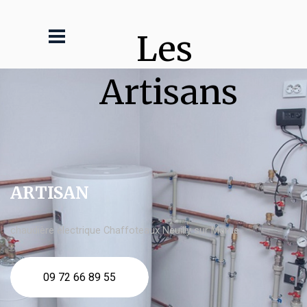
Les 
Artisans
ARTISAN
chaudière électrique Chaffoteaux Neuilly sur Marne
09 72 66 89 55