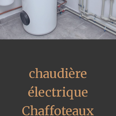
chaudière
électrique
Chaffoteaux