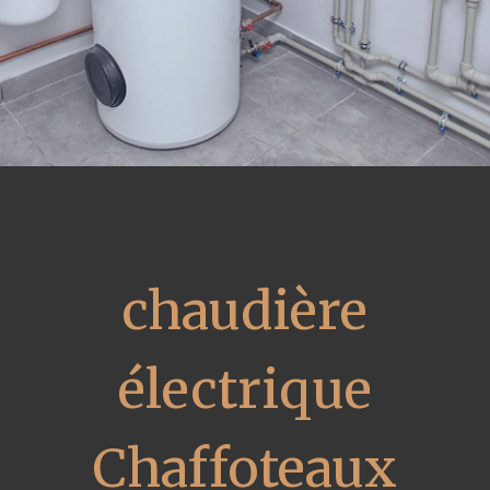
chaudière
électrique
Chaffoteaux