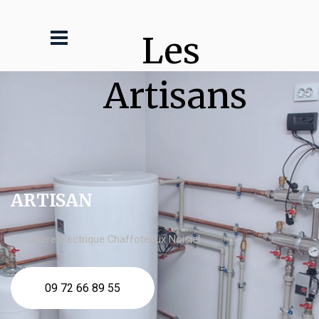
Les 
Artisans
ARTISAN
chaudière électrique Chaffoteaux Noisiel
09 72 66 89 55